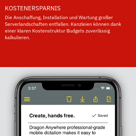
KOSTENERSPARNIS
Die Anschaffung, Installation und Wartung großer
Serverlandschaften entfallen. Kanzleien können dank
einer klaren Kostenstruktur Budgets zuverlässig
kalkulieren.